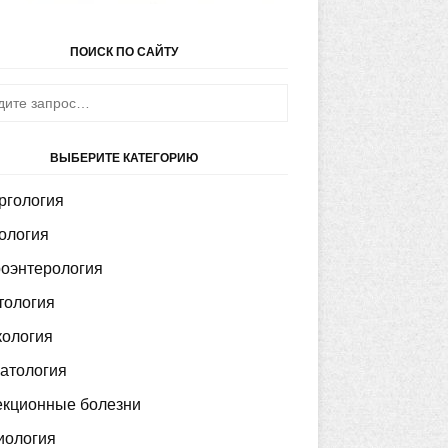
ПОИСК ПО САЙТУ
ВЫБЕРИТЕ КАТЕГОРИЮ
ргология
ология
роэнтерология
тология
кология
атология
кционные болезни
иология