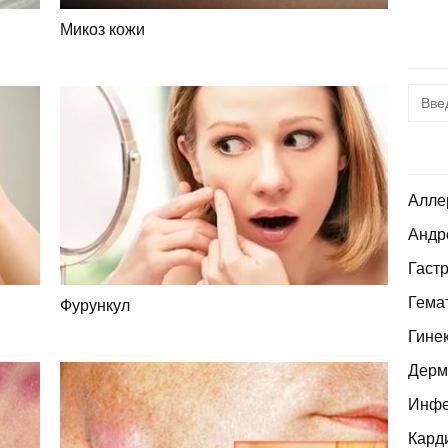
Микоз кожи
Алле
Андр
Гаст
Гема
Фурункул
Гине
Дерм
Инфе
Кард