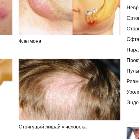
Невр
Орто
Отор
Офта
Флегмона
Пара
Прок
Пуль
Ревм
Урол
Эндо
Стригущий лишай у человека