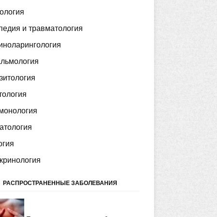
ология
педия и травматология
иноларингология
льмология
зитология
тология
монология
атология
огия
кринология
РАСПРОСТРАНЕННЫЕ ЗАБОЛЕВАНИЯ