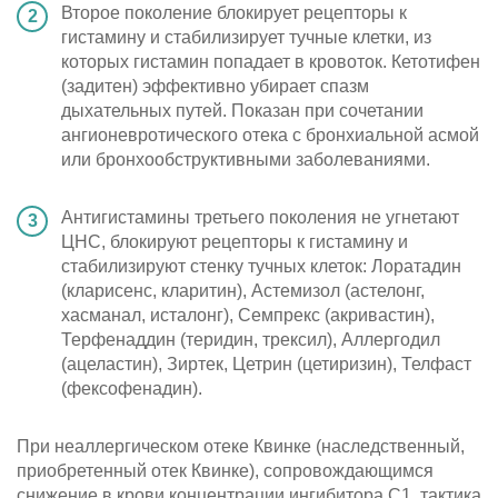
Второе поколение блокирует рецепторы к
гистамину и стабилизирует тучные клетки, из
которых гистамин попадает в кровоток. Кетотифен
(задитен) эффективно убирает спазм
дыхательных путей. Показан при сочетании
ангионевротического отека с бронхиальной асмой
или бронхообструктивными заболеваниями.
Антигистамины третьего поколения не угнетают
ЦНС, блокируют рецепторы к гистамину и
стабилизируют стенку тучных клеток: Лоратадин
(кларисенс, кларитин), Астемизол (астелонг,
хасманал, исталонг), Семпрекс (акривастин),
Терфенаддин (теридин, трексил), Аллергодил
(ацеластин), Зиртек, Цетрин (цетиризин), Телфаст
(фексофенадин).
При неаллергическом отеке Квинке (наследственный,
приобретенный отек Квинке), сопровождающимся
снижение в крови концентрации ингибитора С1, тактика