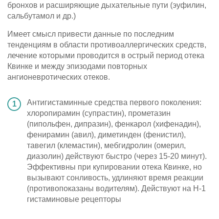
бронхов и расширяющие дыхательные пути (эуфилин,
сальбутамол и др.)
Имеет смысл привести данные по последним
тенденциям в области противоаллергических средств,
лечение которыми проводится в острый период отека
Квинке и между эпизодами повторных
ангионевротических отеков.
Антигистаминные средства первого поколения:
хлоропирамин (супрастин), прометазин
(пипольфен, дипразин), фенкарол (хифенадин),
фенирамин (авил), диметинден (фенистил),
тавегил (клемастин), мебгидролин (омерил,
диазолин) действуют быстро (через 15-20 минут).
Эффективны при купировании отека Квинке, но
вызывают сонливость, удлиняют время реакции
(противопоказаны водителям). Действуют на Н-1
гистаминовые рецепторы