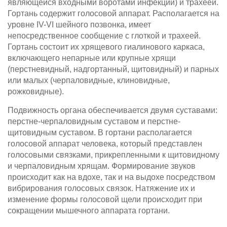
являющейся входными воротами инфекции) и трахеей.
Гортань содержит голосовой аппарат. Располагается на
уровне IV-VI шейного позвонка, имеет
непосредственное сообщение с глоткой и трахеей.
Гортань состоит их хрящевого гиалинового каркаса,
включающего непарные или крупные хрящи
(перстневидный, надгортанный, щитовидный) и парных
или малых (черпаловидные, клиновидные,
рожковидные).
Подвижность органа обеспечивается двумя суставами:
перстне-черпаловидным суставом и перстне-
щитовидным суставом. В гортани располагается
голосовой аппарат человека, который представлен
голосовыми связками, прикрепленными к щитовидному
и черпаловидным хрящам. Формирование звуков
происходит как на вдохе, так и на выдохе посредством
вибрирования голосовых связок. Натяжение их и
изменение формы голосовой щели происходит при
сокращении мышечного аппарата гортани.