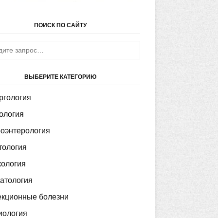
ПОИСК ПО САЙТУ
ВЫБЕРИТЕ КАТЕГОРИЮ
ргология
ология
роэнтерология
тология
кология
атология
кционные болезни
иология