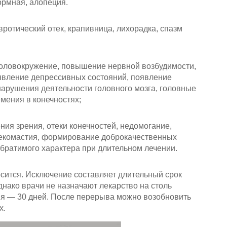
ормная, алопеция.
ротический отек, крапивница, лихорадка, спазм
головокружение, повышение нервной возбудимости,
оявление депрессивных состояний, появление
арушения деятельности головного мозга, головные
емения в конечностях;
ия зрения, отеки конечностей, недомогание,
екомастия, формирование доброкачественных
братимого характера при длительном лечении.
сится. Исключение составляет длительный срок
нако врачи не назначают лекарство на столь
ия — 30 дней. После перерыва можно возобновить
х.