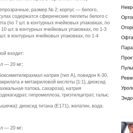
Невр
епрозрачные, размер № 2; корпус — белого,
сулах содержатся сферические пеллеты белого с
Орто
а (по 7 шт. в контурных ячейковых упаковках, по
Отор
 10 шт. в контурных ячейковых упаковках, по 1-3
 шт. в контурных ячейковых упаковках, по 1-4
Офта
Пара
ой входит:
Прок
л — 20 мг;
Пуль
ксиметилкрахмал натрия (тип А), повидон К-30,
Ревм
акрилата и метакриловой кислоты [1:1], диоксид
Урол
рахмальная патока, сахароза), натрия
декагидрат, гипромеллоза, триэтилцитрат, тальк;
Эндо
шечка): диоксид титана (Е171), желатин, вода.
л — 20 мг;