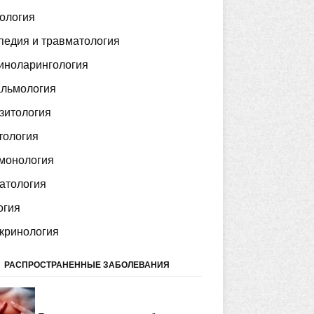
ология
педия и травматология
иноларингология
льмология
зитология
тология
монология
атология
огия
кринология
РАСПРОСТРАНЕННЫЕ ЗАБОЛЕВАНИЯ