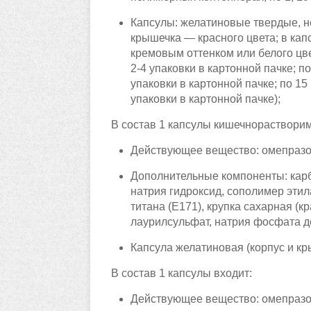
Капсулы: желатиновые твердые, н
крышечка — красного цвета; в кап
кремовым оттенком или белого цвет
2-4 упаковки в картонной пачке; по
упаковки в картонной пачке; по 15
упаковки в картонной пачке);
В состав 1 капсулы кишечнорастворим
Действующее вещество: омепразо
Дополнительные компоненты: карбо
натрия гидроксид, сополимер этил
титана (Е171), крупка сахарная (к
лаурилсульфат, натрия фосфата до
Капсула желатиновая (корпус и кры
В состав 1 капсулы входит:
Действующее вещество: омепразо