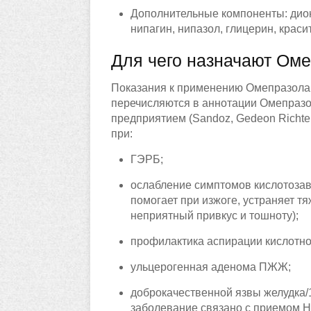
Дополнительные компоненты: диок
нипагин, нипазол, глицерин, краси
Для чего назначают Ом
Показания к применению Омепразола 
перечисляются в аннотации Омепразо
предприятием (Sandoz, Gedeon Richter
при:
ГЭРБ;
ослабление симптомов кислотозав
помогает при изжоге, устраняет тя
неприятный привкус и тошноту);
профилактика аспирации кислотно
ульцерогенная аденома ПЖЖ;
доброкачественной язвы желудка/1
заболевание связано с приемом 