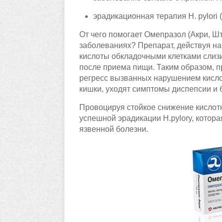
эрадикационная терапия Н. pylori
От чего помогает Омепразол (Акри, Шт
заболеваниях? Препарат, действуя на
кислоты обкладочными клетками слиз
после приема пищи. Таким образом, 
регресс вызванных нарушением кисло
кишки, уходят симптомы диспепсии и 
Провоцируя стойкое снижение кислотн
успешной эрадикации Н.pylory, котора
язвенной болезни.