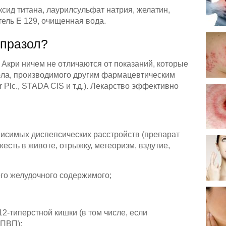
сид титана, лаурилсульфат натрия, желатин,
тель Е 129, очищенная вода.
епразол?
Акри ничем не отличаются от показаний, которые
ла, производимого другим фармацевтическим
 Plc., STADA CIS и т.д.). Лекарство эффективно
исимых диспепсических расстройств (препарат
жесть в животе, отрыжку, метеоризм, вздутие,
го желудочного содержимого;
2-типерстной кишки (в том числе, если
НПВП);