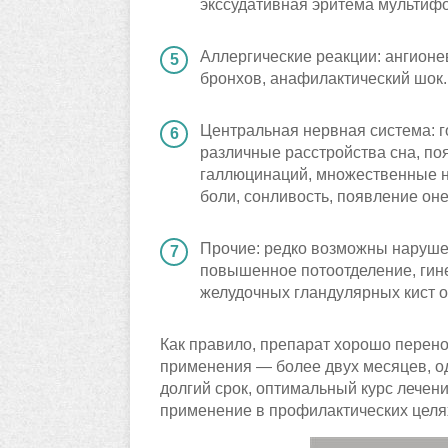
экссудативная эритема мультиф
Аллергические реакции: ангионев
бронхов, анафилактический шок.
Центральная нервная система: 
различные расстройства сна, п
галлюцинаций, множественные н
боли, сонливость, появление он
Прочие: редко возможны нарушен
повышенное потоотделение, гин
желудочных гландулярных кист о
Как правило, препарат хорошо перено
применения — более двух месяцев, од
долгий срок, оптимальный курс лечен
применение в профилактических целя