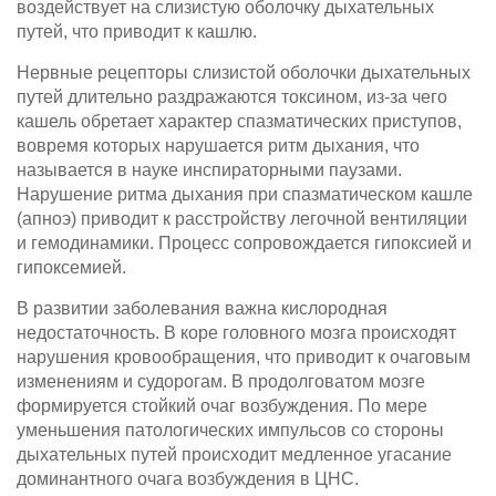
воздействует на слизистую оболочку дыха­тельных
путей, что приводит к кашлю.
Нервные рецепторы слизистой оболочки дыхательных
путей длительно раздражаются токсином, из-за чего
кашель обретает характер спазматических приступов,
вовремя которых нарушается ритм дыхания, что
называется в науке инспираторными паузами.
Нарушение рит­ма дыхания при спазматическом кашле
(апноэ) приводит к расстройству легочной вентиляции
и гемодинамики. Процесс сопровождается гипоксией и
гипоксемией.
В развитии заболевания важна кислородная
недостаточность. В коре головного мозга происходят
нарушения кровообращения, что приводит к очаговым
изменениям и судорогам. В продолговатом мозге
формируется стойкий очаг возбуждения. По мере
уменьшения патологических импульсов со стороны
дыхательных путей происходит медленное угаса­ние
доминантного очага возбуждения в ЦНС.