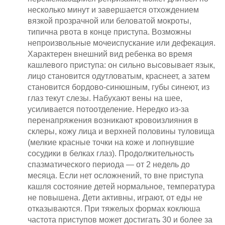
несколько минут и завершается отхождением
вязкой прозрачной или беловатой мокроты,
типична рвота в конце приступа. Возможны
непроизвольные мочеиспускание или дефекация.
Характерен внешний вид ребенка во время
кашлевого приступа: он сильно высовывает язык,
лицо становится одутловатым, краснеет, а затем
становится бордово-синюшным, губы синеют, из
глаз текут слезы. Набухают вены на шее,
усиливается потоотделение. Нередко из-за
перенапряжения возникают кровоизлияния в
склеры, кожу лица и верхней половины туловища
(мелкие красные точки на коже и лопнувшие
сосудики в белках глаз). Продолжительность
спазматического периода — от 2 недель до
месяца. Если нет осложнений, то вне приступа
кашля состояние детей нормальное, температура
не повышена. Дети активны, играют, от еды не
отказываются. При тяжелых формах коклюша
частота приступов может достигать 30 и более за