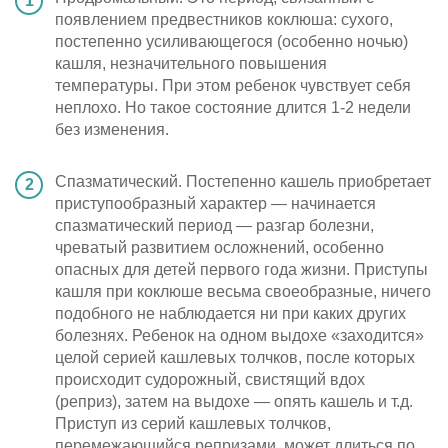
появлением предвестников коклюша: сухого,
постепенно усиливающегося (особенно ночью)
кашля, незначительного повышения
температуры. При этом ребенок чувствует себя
неплохо. Но такое состояние длится 1-2 недели
без изменения.
Спазматический. Постепенно кашель приобретает
приступообразный характер — начинается
спазматический период — разгар болезни,
чреватый развитием осложнений, особенно
опасных для детей первого года жизни. Приступы
кашля при коклюше весьма своеобразные, ничего
подобного не наблюдается ни при каких других
болезнях. Ребенок на одном выдохе «заходится»
целой серией кашлевых толчков, после которых
происходит судорожный, свистящий вдох
(реприз), затем на выдохе — опять кашель и т.д.
Приступ из серий кашлевых толчков,
перемежающийся репризами, может длиться по